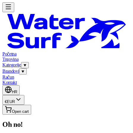
Početna
Trgovina
Kategorije
Brandovi
Račun
Kontakt
HR
€
EUR
Open cart
Oh no!