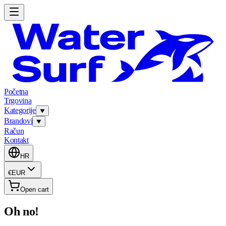
Početna
Trgovina
Kategorije
Brandovi
Račun
Kontakt
HR
€
EUR
Open cart
Oh no!