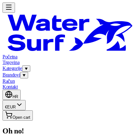
Početna
Trgovina
Kategorije
Brandovi
Račun
Kontakt
HR
€
EUR
Open cart
Oh no!