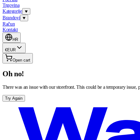
Trgovina
Kategorije
Brandovi
Račun
Kontakt
HR
€
EUR
Open cart
Oh no!
There was an issue with our storefront. This could be a temporary issue, p
Try Again