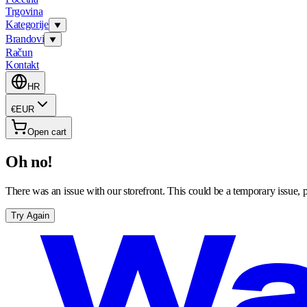
Trgovina
Kategorije
Brandovi
Račun
Kontakt
HR
€
EUR
Open cart
Oh no!
There was an issue with our storefront. This could be a temporary issue, p
Try Again