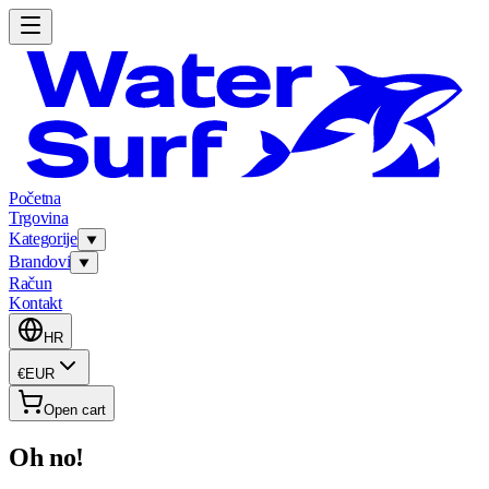
Početna
Trgovina
Kategorije
Brandovi
Račun
Kontakt
HR
€
EUR
Open cart
Oh no!